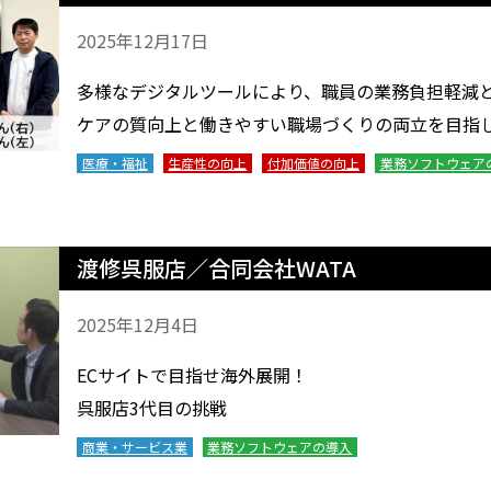
2025年12月17日
多様なデジタルツールにより、職員の業務負担軽減
ケアの質向上と働きやすい職場づくりの両立を目指
医療・福祉
生産性の向上
付加価値の向上
業務ソフトウェア
渡修呉服店／合同会社WATA
2025年12月4日
ECサイトで目指せ海外展開！
呉服店3代目の挑戦
商業・サービス業
業務ソフトウェアの導入