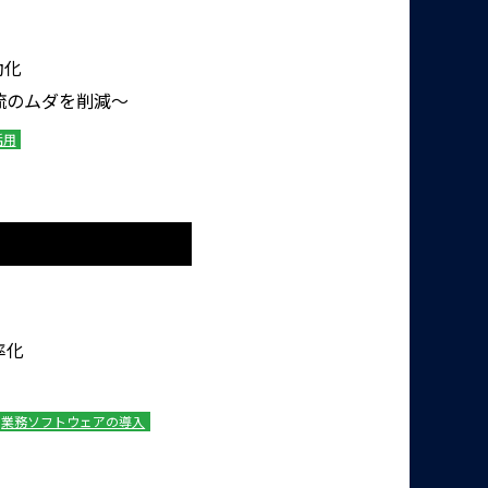
動化
流のムダを削減～
活用
率化
業務ソフトウェアの導入