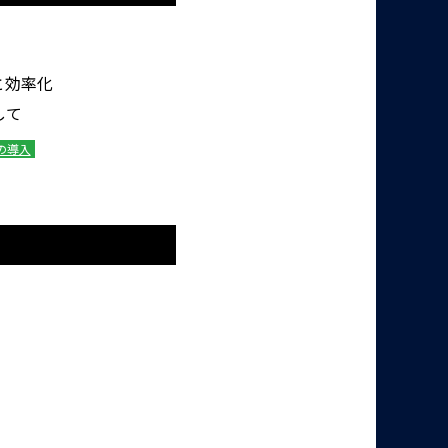
と効率化
して
の導入