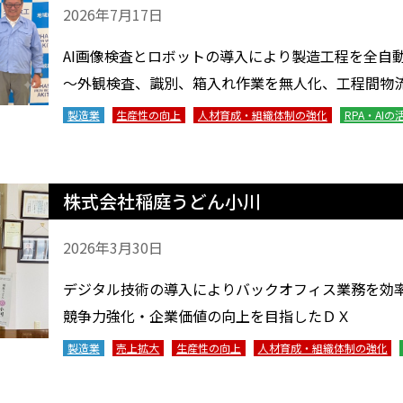
2026年7月17日
AI画像検査とロボットの導入により製造工程を全自
～外観検査、識別、箱入れ作業を無人化、工程間物
製造業
生産性の向上
人材育成・組織体制の強化
RPA・AIの
株式会社稲庭うどん小川
2026年3月30日
デジタル技術の導入によりバックオフィス業務を効
競争力強化・企業価値の向上を目指したＤＸ
製造業
売上拡大
生産性の向上
人材育成・組織体制の強化