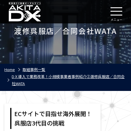
メニュー
渡修呉服店／合同会社WATA
Home
取組事例一覧
DＸ導入で業務改革！小規模事業者事例紹介②渡修呉服店／合同会
社WATA
ECサイトで目指せ海外展開！
呉服店3代目の挑戦