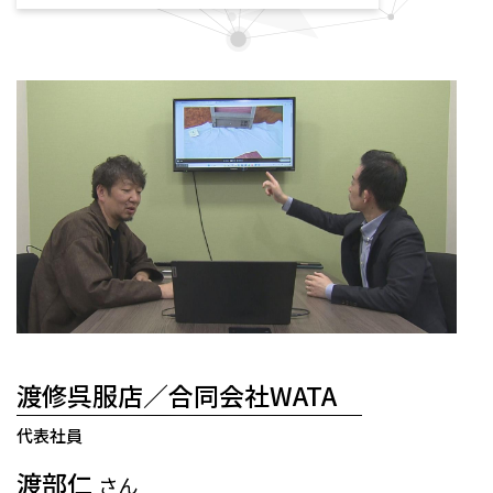
渡修呉服店／合同会社WATA
代表社員
渡部仁
さん