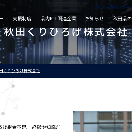
⼩規模事業者DX事
ー
支援制度
県内ICT関連企業
お知らせ
秋田県の
秋田くりひろげ株式会社
田くりひろげ株式会社
る後継者不足。 経験や知識だ