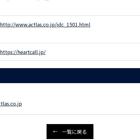
http://www.actlas.co.jp/idc_1501.html
https://heartcall.jp/
las.co.jp
一覧に戻る