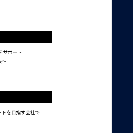
をサポート
決～
ートを目指す会社で