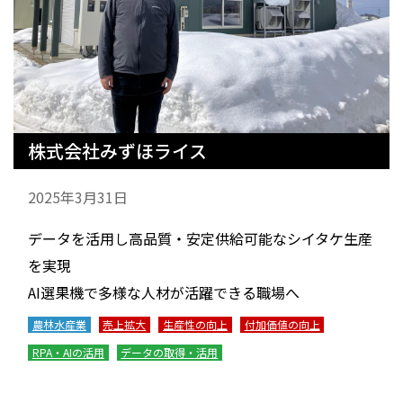
株式会社みずほライス
2025年3月31日
データを活用し高品質・安定供給可能なシイタケ生産
を実現
AI選果機で多様な人材が活躍できる職場へ
農林水産業
売上拡大
生産性の向上
付加価値の向上
RPA・AIの活用
データの取得・活用