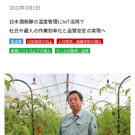
2022年3月1日
日本酒発酵の温度管理にIoT活用で
杜氏や蔵人の作業効率化と品質安定の実現へ
製造業
付加価値の向上
人材育成・組織体制の強化
業務ソフトウェアの導入
データの取得・活用