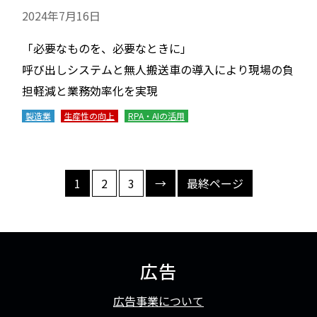
2024年7月16日
「必要なものを、必要なときに」
呼び出しシステムと無人搬送車の導入により現場の負
担軽減と業務効率化を実現
製造業
生産性の向上
RPA・AIの活用
次のページへ
1
2
3
→
最終ページ
広告
広告事業について