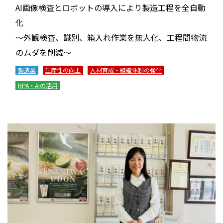
AI画像検査とロボットの導入により製造工程を全自動
化
～外観検査、識別、箱入れ作業を無人化、工程間物流
のムダを削減～
製造業
生産性の向上
人材育成・組織体制の強化
RPA・AIの活用