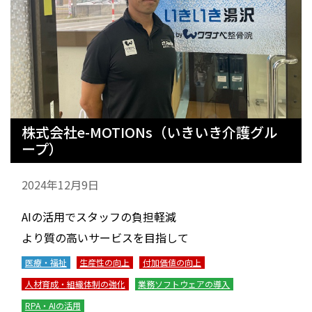
株式会社e-MOTIONs（いきいき介護グル
ープ）
2024年12月9日
AIの活用でスタッフの負担軽減
より質の高いサービスを目指して
医療・福祉
生産性の向上
付加価値の向上
人材育成・組織体制の強化
業務ソフトウェアの導入
RPA・AIの活用