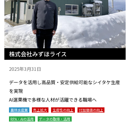
株式会社みずほライス
2025年3月31日
データを活用し高品質・安定供給可能なシイタケ生産
を実現
AI選果機で多様な人材が活躍できる職場へ
農林水産業
売上拡大
生産性の向上
付加価値の向上
RPA・AIの活用
データの取得・活用